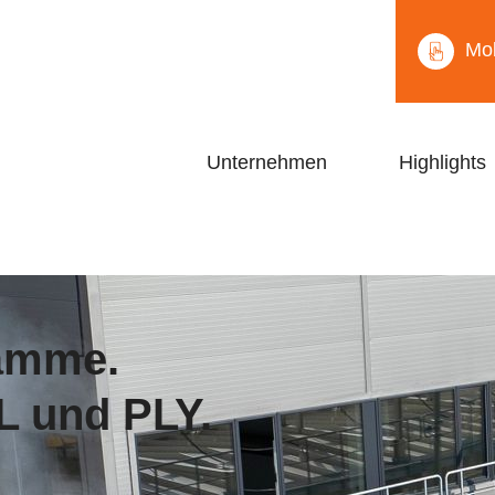
Mob
Unternehmen
Highlights
tämme.
L und PLY.