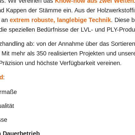
us: Wir vereinen das
Know-how aus zwei Welten
d Kappen der Stämme ein. Aus der Holzwerkstoffi
n an
extrem robuste, langlebige Technik
. Diese b
e speziellen Bedürfnisse der LVL- und PLY-Produ
andling ab: von der Annahme über das Sortieren 
 Mit mehr als 350 realisierten Projekten und unser
, Präzision und höchste Verfügbarkeit vereinen.
d
:
ermaße
alität
sse
n Dauerbetrieb