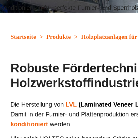
Konditionierung für perfekte Furnier- und Sperrhol
Startseite
>
Produkte
>
Holzplatzanlagen für 
Robuste Fördertechni
Holzwerkstoffindustri
Die Herstellung von
LVL
(Laminated Veneer 
Damit in der Furnier- und Plattenproduktion er
konditioniert
werden.