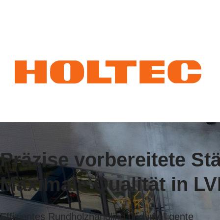
Präzise vorbereitete S
Maximale Qualität in LV
Effizientes Rundholzhandling und intelligente