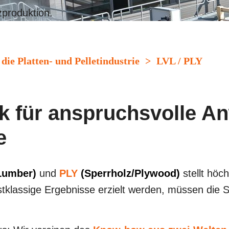
zproduktion.
die Platten- und Pelletindustrie
>
LVL / PLY
k für anspruchsvolle A
e
Lumber)
und
PLY
(Sperrholz/Plywood)
stellt höc
stklassige
Ergebnisse erzielt werden, müssen di