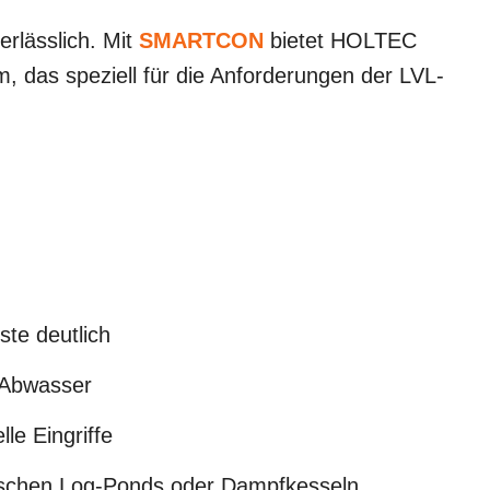
rlässlich. Mit
SMARTCON
bietet HOLTEC
, das speziell für die Anforderungen der LVL-
uste deutlich
ne Abwasser
lle Eingriffe
ssischen Log-Ponds oder Dampfkesseln