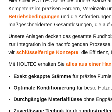
Hier spielt HOLTEC seine besondere Stärke a
Kompetenz im präzisen Fördern, Vereinzeln un
Betriebsbedingungen
und die Anforderunge
maßgeschneiderten Gesamtlösungen, die auf di
Unsere Anlagen decken das gesamte Rundholzh
zur Integration in die nachfolgenden Prozesse.
wir
schlüsselfertige Konzepte
, die Effizienz
Mit HOLTEC erhalten Sie
alles aus einer Han
Exakt gekappte Stämme
für präzise Furni
Optimale Konditionierung
für beste Holzqu
Durchgängige Materialflüsse
ohne Engpä
Zuverlässige Technik
für den
industrielle