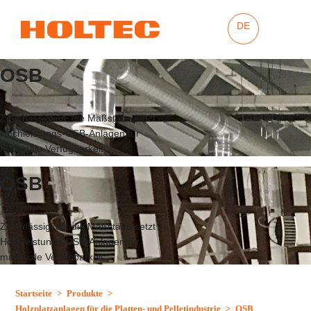
DE
OSB
Zuverlässigkeit, die Maßstäbe setzt –
Hochleistungs-OSB-Anlagen für
maximale Verfügbarkeit
OSB
Zuverlässigkeit, die Maßstäbe setzt –
Hochleistungs-OSB-Anlagen für
maximale Verfügbarkeit
Startseite
>
Produkte
>
Holzplatzanlagen für die Platten- und Pelletindustrie
>
OSB