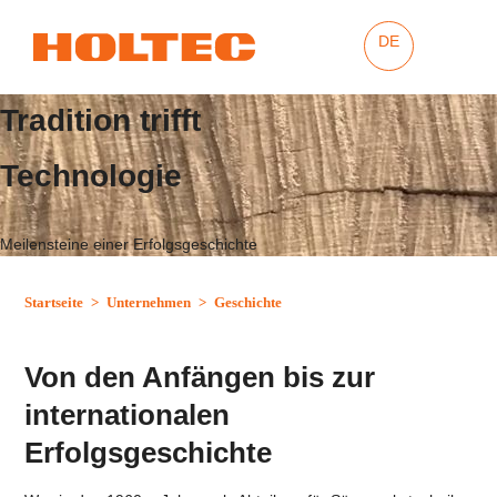
DE
Tradition trifft
Technologie
Meilensteine einer Erfolgsgeschichte
Startseite
>
Unternehmen
>
Geschichte
Von den Anfängen bis zur
internationalen
Erfolgsgeschichte