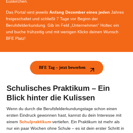
Euskirchen.
Das Portal wird jeweils
Anfang Dezember eines jeden
Jahres
freigeschaltet und schließt 7 Tage vor Beginn der
Berufsfelderkundung. Gib im Feld „Unternehmen“ Holtec ein
und buche frühzeitig und mit wenigen Klicks deinen Wunsch
BFE Platz!
BFE Tag – jetzt bewerben
Schulisches Praktikum – Ein
Blick hinter die Kulissen
Wenn du durch die Berufsfelderkundungstage schon einen
ersten Eindruck gewonnen hast, kannst du dein Interesse mit
einem
Schulpraktikum
vertiefen. Ein Praktikum ist mehr als
nur ein paar Wochen ohne Schule – es ist dein erster Schritt in