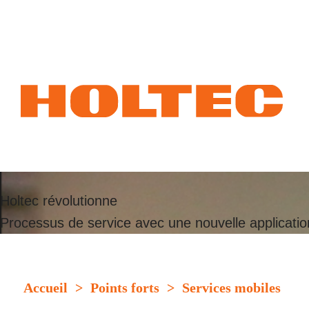
Excellent digital
Holtec révolutionne
Processus de service avec une nouvelle applicatio
Accueil
>
Points forts
>
Services mobiles