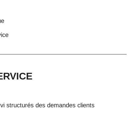
ue
vice
ERVICE
ivi structurés des demandes clients